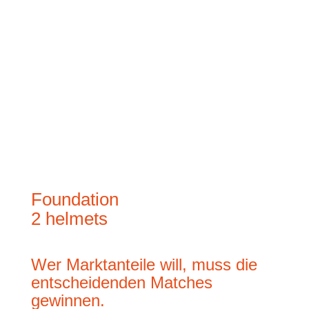
Steigerung der Win Rate in geschäftlichen
Wettbewerbssituationen. Die Marktposition
verbessert sich, ihre Teams spielen in einer
anderen Liga.
Foundation
2 helmets
Wer Marktanteile will, muss die
entscheidenden Matches
gewinnen.