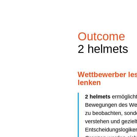
Outcome
2 helmets
Wettbewerber le
lenken
2 helmets
ermöglicht
Bewegungen des Wet
zu beobachten, sonde
verstehen und gezielt
Entscheidungslogike