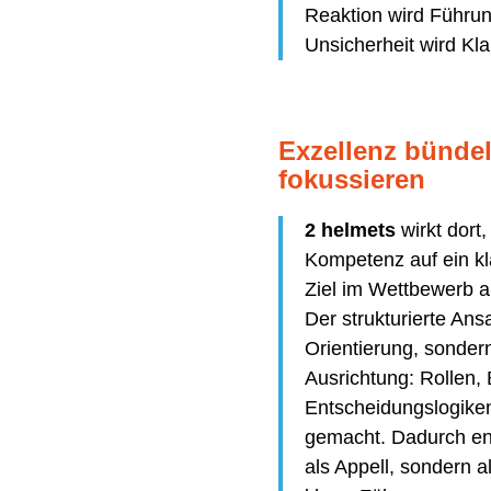
Reaktion wird Führu
Unsicherheit wird Kla
Exzellenz bünde
fokussieren
2 helmets
wirkt dort,
Kompetenz auf ein k
Ziel im Wettbewerb a
Der strukturierte Ansa
Orientierung, sondern
Ausrichtung: Rollen,
Entscheidungslogiken
gemacht. Dadurch ent
als Appell, sondern 