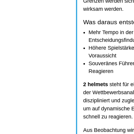
Grenzen werden sicht
wirksam werden.
Was daraus entste
Mehr Tempo in der
Entscheidungsfind
Höhere Spielstärke
Voraussicht
Souveränes Führen 
Reagieren
2 helmets
steht für e
der Wettbewerbsanaly
diszipliniert und zugl
um auf dynamische E
schnell zu reagieren.
Aus Beobachtung wir