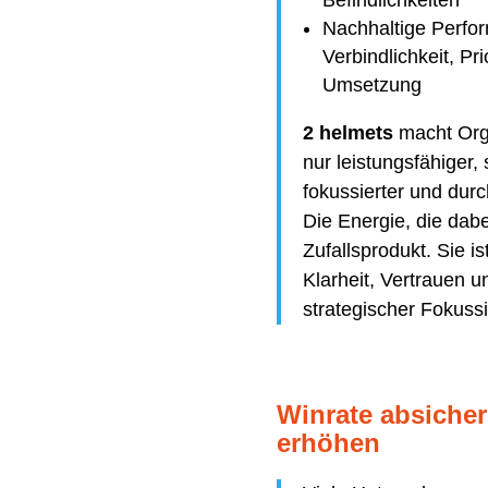
Befindlichkeiten
Nachhaltige Perfo
Verbindlichkeit, Pri
Umsetzung
2 helmets
macht Orga
nur leistungsfähiger, 
fokussierter und dur
Die Energie, die dabei
Zufallsprodukt. Sie i
Klarheit, Vertrauen u
strategischer Fokuss
Winrate absiche
erhöhen